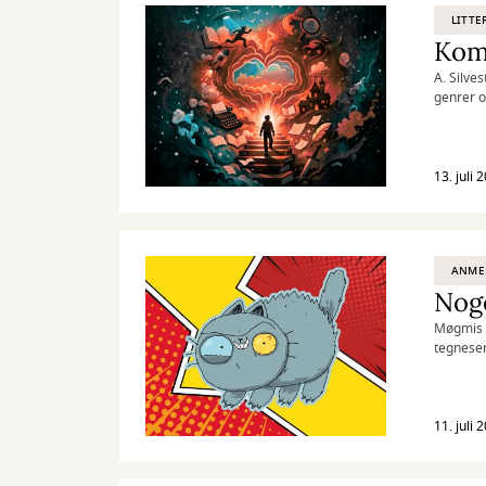
LITTE
Kom 
A. Silves
genrer o
det humo
13. juli 
ANME
Noge
Møgmis e
tegneser
11. juli 