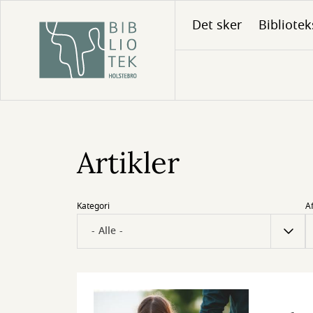
Gå
Det sker
Bibliotek
til
hovedindhold
Artikler
Kategori
A