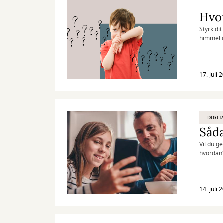
Hvor
Styrk di
himmel o
17. juli 
DIGIT
Såda
Vil du ge
hvordan?
14. juli 