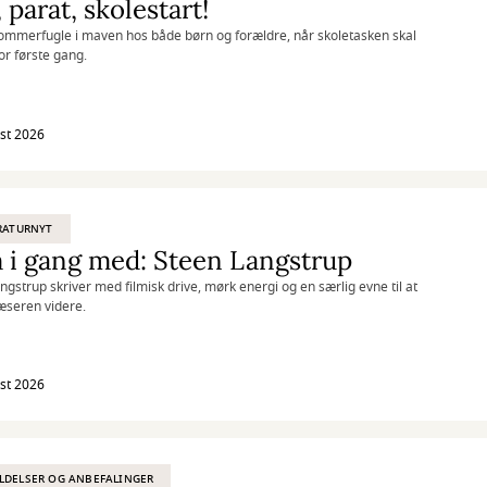
, parat, skolestart!
ommerfugle i maven hos både børn og forældre, når skoletasken skal
or første gang.
st 2026
RATURNYT
i gang med: Steen Langstrup
ngstrup skriver med filmisk drive, mørk energi og en særlig evne til at
æseren videre.
st 2026
LDELSER OG ANBEFALINGER