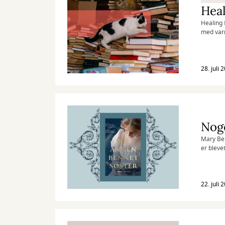
Heal
Healing 
med var
28. juli 
Noge
Mary Ben
er blevet
klassike
22. juli 