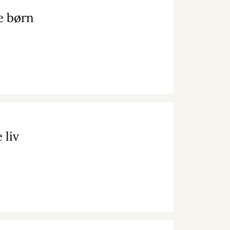
e børn
 liv