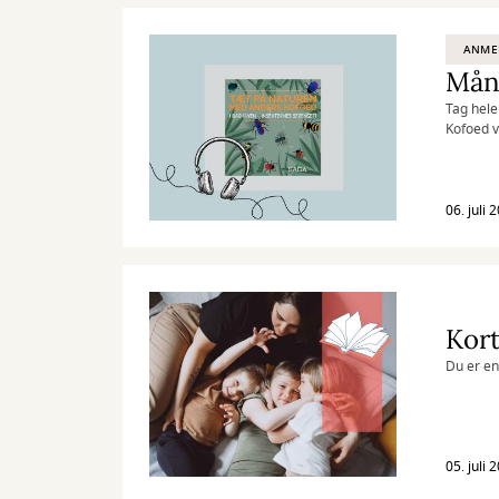
ANME
Måne
Tag hele
Kofoed v
kan lytt
06. juli 
Kort
Du er en
05. juli 