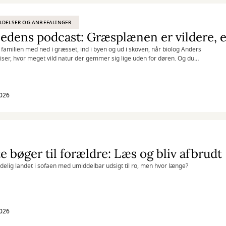
LDELSER OG ANBEFALINGER
dens podcast: Græsplænen er vildere, e
 familien med ned i græsset, ind i byen og ud i skoven, når biolog Anders
iser, hvor meget vild natur der gemmer sig lige uden for døren. Og du
e løs – podcasts tæller nemlig ikke med i din månedlige lånekvote.
2026
e bøger til forældre: Læs og bliv afbrudt
delig landet i sofaen med umiddelbar udsigt til ro, men hvor længe?
2026