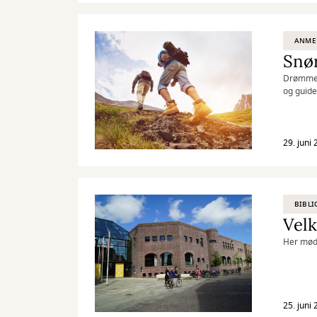
ANME
Snør
Drømmer 
og guide
29. juni
BIBL
Velk
Her møde
25. juni