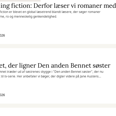
ing fiction: Derfor læser vi romaner med
fiction er blevet en global læsetrend blandt læsere, der søger romaner
me, ro og menneskelig genkendelighed.
2026
t, der ligner Den anden Bennet søster
net træder ud af søstrenes skygge i "Den anden Bennet søster", der nu
 til tv-serie. Her anbefaler vi bøger, der digter videre på Jane Austens
re.
2026