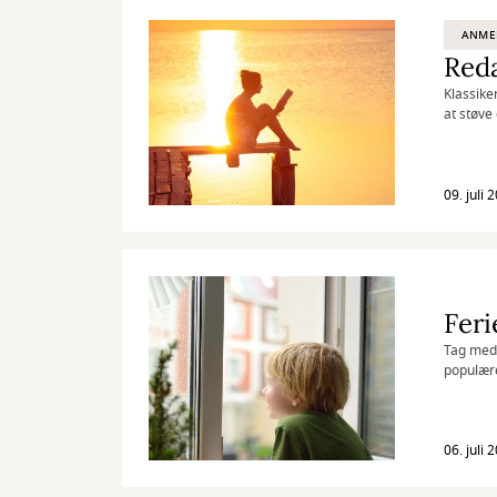
ANME
Reda
Klassike
at støve
09. juli 
Feri
Tag med 
populær
06. juli 