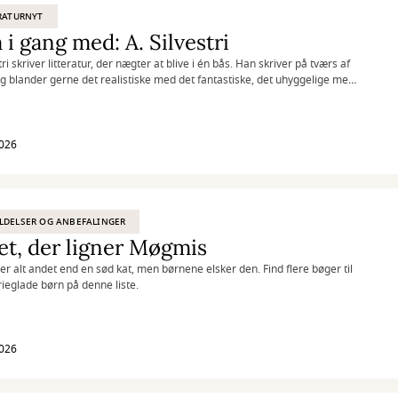
RATURNYT
i gang med: A. Silvestri
tri skriver litteratur, der nægter at blive i én bås. Han skriver på tværs af
g blander gerne det realistiske med det fantastiske, det uhyggelige med
ristiske og det dybt alvorlige med det skæve.
2026
LDELSER OG ANBEFALINGER
t, der ligner Møgmis
r alt andet end en sød kat, men børnene elsker den. Find flere bøger til
ieglade børn på denne liste.
2026