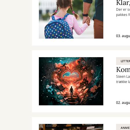
Klar
Der er s
pakkes f
03. augu
LITTE
Kom 
Steen La
trække l
02. augu
ANME