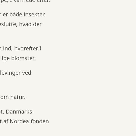
, I kan lede efter.
r er både insekter,
eslutte, hvad der
ind, hvorefter I
lige blomster.
glevinger ved
 om natur.
et, Danmarks
t af Nordea-fonden