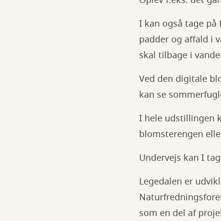
Oplev f.eks. det g
I kan også tage på 
padder og affald i v
skal tilbage i vande
Ved den digitale bl
kan se sommerfugle,
I hele udstillingen
blomsterengen elle
Undervejs kan I tag
Legedalen er udvik
Naturfredningsfore
som en del af proj