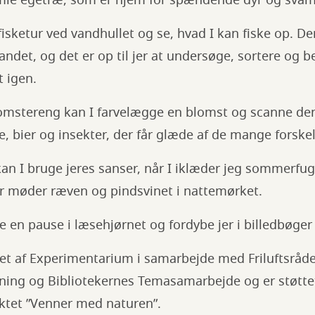
amle egetræ, som er hjem for spændende dyr og svampe
fisketur ved vandhullet og se, hvad I kan fiske op. De
andet, og det er op til jer at undersøge, sortere og b
t igen.
omstereng kan I farvelægge en blomst og scanne den 
 bier og insekter, der får glæde af de mange forskel
 kan I bruge jeres sanser, når I iklæder jeg sommerfu
r møder ræven og pindsvinet i nattemørket.
e en pause i læsehjørnet og fordybe jer i billedbøger
let af Experimentarium i samarbejde med Friluftsråd
ning og Bibliotekernes Temasamarbejde og er støtte
ektet ”Venner med naturen”.