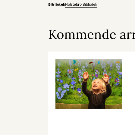
Bibliotek
Holstebro Bibliotek
Kommende ar
Legedalen