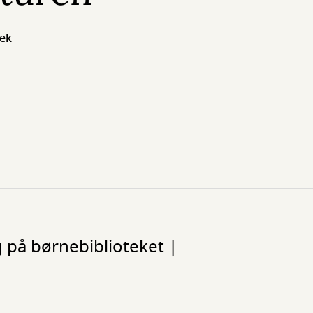
tek
g på børnebiblioteket |