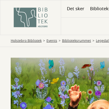
Gå
Det sker
Bibliotek
til
hovedindhold
Holstebro Bibliotek
Events
Biblioteksrummet
Legedal