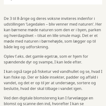
med
bliv
naturen
venner
De 3 til 8-årige og deres voksne inviteres indenfor i
med
udstillingen ’Legedalen – bliv venner med naturen’. Her
kan børnene møde naturen som den er i byen, parken
naturen
og hverdagslivet – tilsat en lille smule magi. Det er et
møde med naturen i børnehøjde, som lægger op til
både leg og udforskning.
Oplev f.eks. det gamle egetræ, som er hjem for
spændende dyr og svampe, I kan lede efter.
I kan også tage på fisketur ved vandhullet og se, hvad I
kan fiske op. Der er både insekter, padder og affald i
vandet, og det er op til jer at undersøge, sortere og
beslutte, hvad der skal tilbage i vandet igen.
Ved den digitale blomstereng kan I farvelægge en
blomst og scanne den ind, hvorefter I kan se