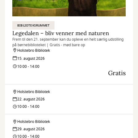
BIBLIOTEKSRUMMET
Legedalen – bliv venner med naturen
Frem til den 21. september kan du opleve en helt særlig udstilling
på børnebiblioteket | Gratis - mød bare op
Holstebro Bibliotek
15. august 2026
10:00 - 14:00
Gratis
Holstebro Bibliotek
Legedalen
22. august 2026
–
10:00 - 14:00
bliv
Holstebro Bibliotek
Legedalen
venner
29. august 2026
–
10:00 - 14:00