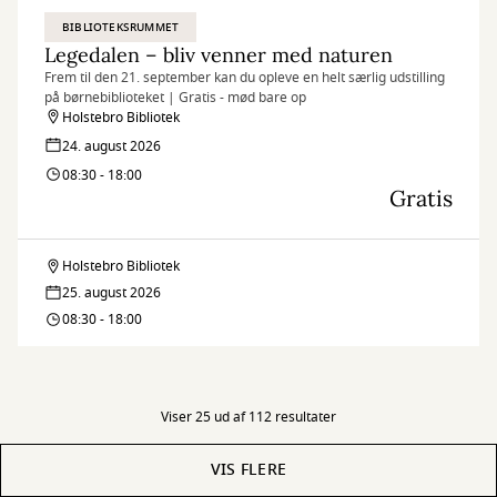
BIBLIOTEKSRUMMET
Legedalen – bliv venner med naturen
Frem til den 21. september kan du opleve en helt særlig udstilling
på børnebiblioteket | Gratis - mød bare op
Holstebro Bibliotek
24. august 2026
08:30 - 18:00
Gratis
Holstebro Bibliotek
Legedalen
25. august 2026
–
08:30 - 18:00
bliv
venner
Viser 25 ud af 112 resultater
med
VIS FLERE
naturen