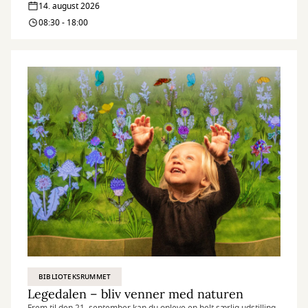
14. august 2026
–
08:30 - 18:00
bliv
venner
med
naturen
BIBLIOTEKSRUMMET
Legedalen – bliv venner med naturen