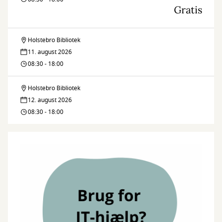
Gratis
Holstebro Bibliotek
Legedalen
11. august 2026
–
08:30 - 18:00
bliv
Holstebro Bibliotek
Legedalen
venner
12. august 2026
–
08:30 - 18:00
med
bliv
naturen
venner
med
naturen