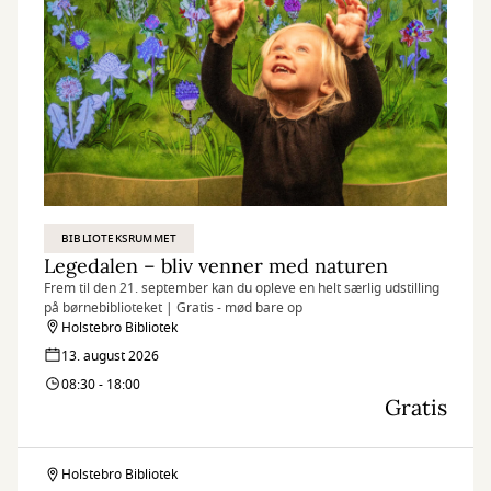
BIBLIOTEKSRUMMET
Legedalen – bliv venner med naturen
Frem til den 21. september kan du opleve en helt særlig udstilling
på børnebiblioteket | Gratis - mød bare op
Holstebro Bibliotek
13. august 2026
08:30 - 18:00
Gratis
Holstebro Bibliotek
Legedalen