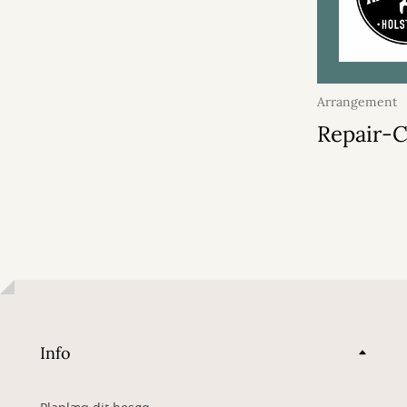
Arrangement
2026
Repair-C
Info