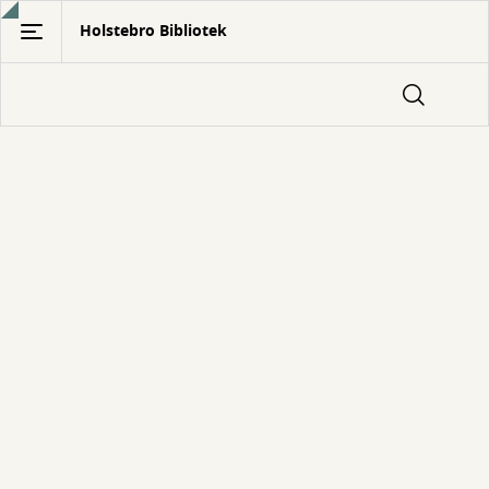
Gå
Holstebro Bibliotek
til
hovedindhold