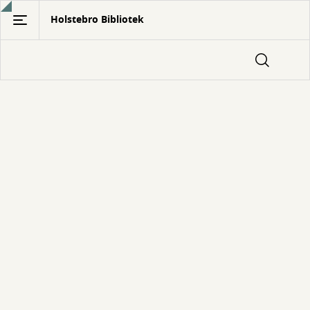
Gå
Holstebro Bibliotek
til
hovedindhold