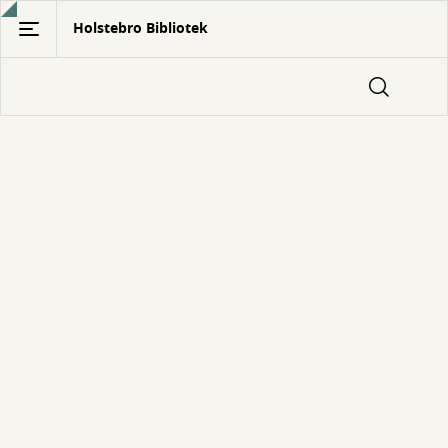
Gå
Holstebro Bibliotek
til
hovedindhold