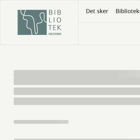
Gå
Det sker
Bibliotek
til
hovedindhold