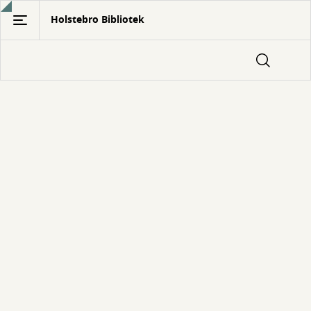
Gå
Holstebro Bibliotek
til
hovedindhold