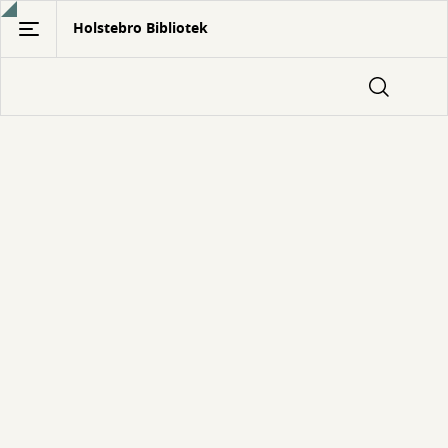
Gå
Holstebro Bibliotek
til
hovedindhold