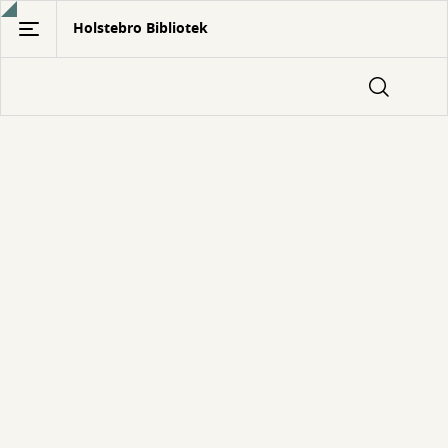
Gå
Holstebro Bibliotek
til
hovedindhold