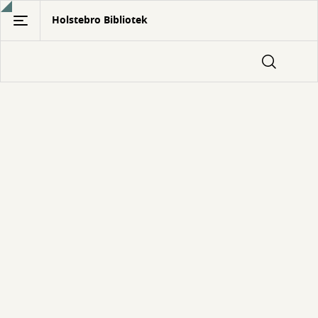
Gå
Holstebro Bibliotek
til
hovedindhold