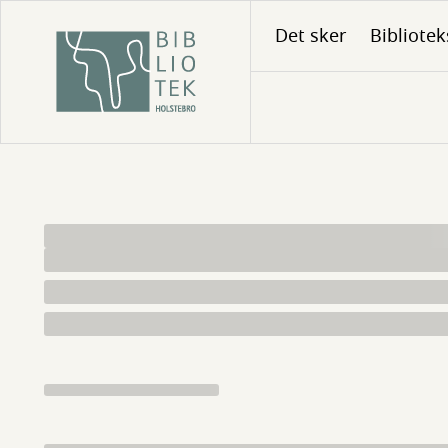
Gå
Det sker
Bibliotek
til
hovedindhold