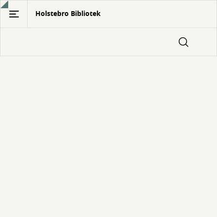
Gå
Holstebro Bibliotek
til
hovedindhold