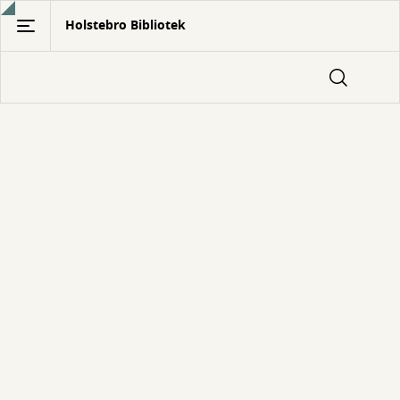
Gå
Holstebro Bibliotek
til
hovedindhold