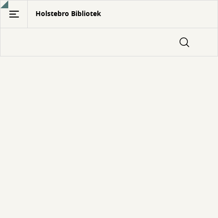
Gå
Holstebro Bibliotek
til
hovedindhold