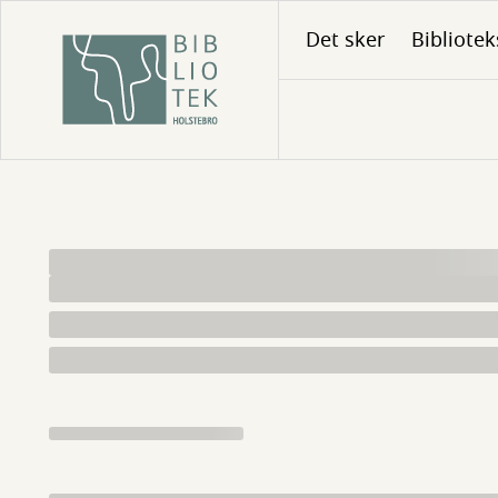
Gå
Det sker
Bibliotek
til
hovedindhold