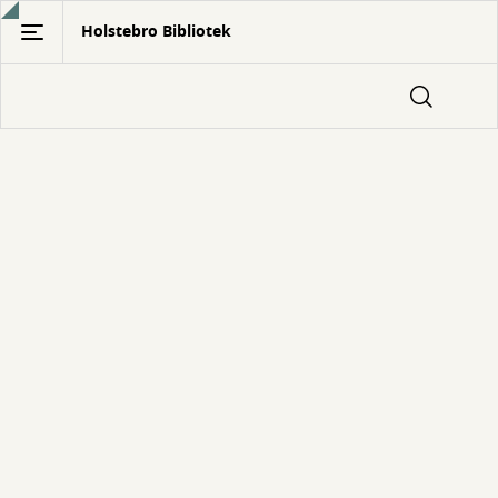
Gå
Holstebro Bibliotek
til
hovedindhold