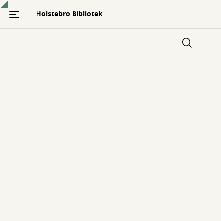
Gå
Holstebro Bibliotek
til
hovedindhold