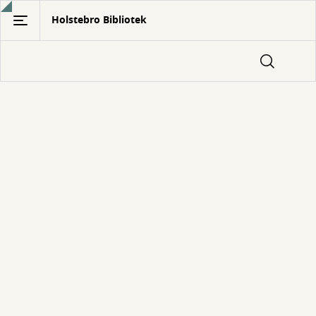
Gå
Holstebro Bibliotek
til
hovedindhold