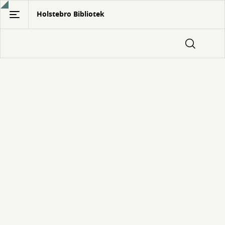
Gå
Holstebro Bibliotek
til
hovedindhold