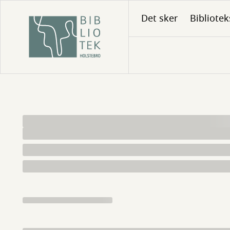
Gå
Det sker
Bibliotek
til
hovedindhold