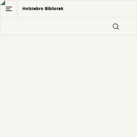
Gå
Holstebro Bibliotek
til
hovedindhold