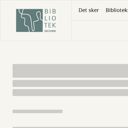
Gå
Det sker
Bibliotek
til
hovedindhold