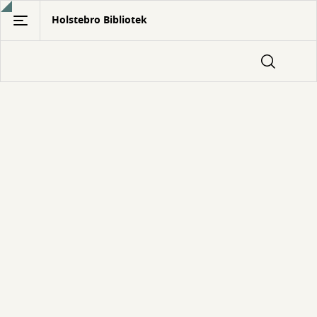
Gå
Holstebro Bibliotek
til
hovedindhold