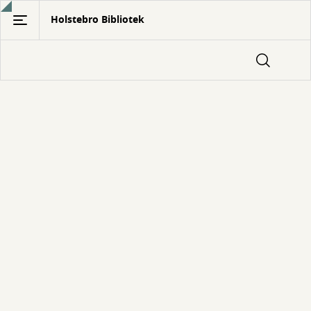
Gå
Holstebro Bibliotek
til
hovedindhold