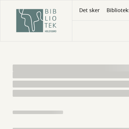
Gå
Det sker
Bibliotek
til
hovedindhold