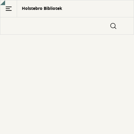
Gå
Holstebro Bibliotek
til
hovedindhold