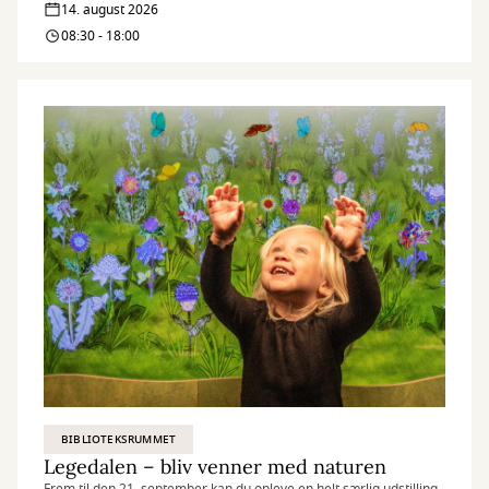
14. august 2026
–
08:30 - 18:00
bliv
venner
med
naturen
BIBLIOTEKSRUMMET
Legedalen – bliv venner med naturen