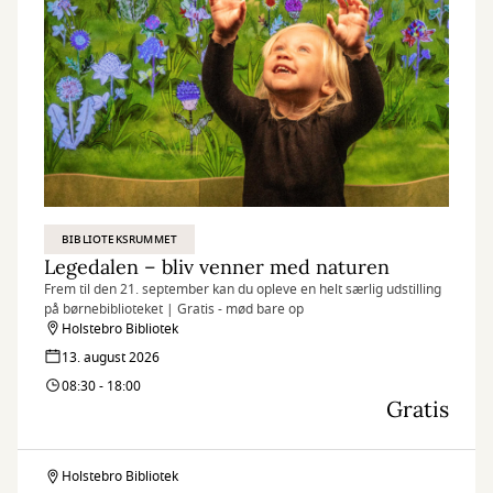
BIBLIOTEKSRUMMET
Legedalen – bliv venner med naturen
Frem til den 21. september kan du opleve en helt særlig udstilling
på børnebiblioteket | Gratis - mød bare op
Holstebro Bibliotek
13. august 2026
08:30 - 18:00
Gratis
Holstebro Bibliotek
Legedalen