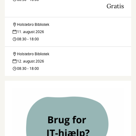
Gratis
Holstebro Bibliotek
Legedalen
11. august 2026
–
08:30 - 18:00
bliv
Holstebro Bibliotek
Legedalen
venner
12. august 2026
–
08:30 - 18:00
med
bliv
naturen
venner
med
naturen