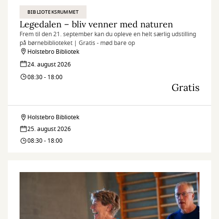
BIBLIOTEKSRUMMET
Legedalen – bliv venner med naturen
Frem til den 21. september kan du opleve en helt særlig udstilling
på børnebiblioteket | Gratis - mød bare op
Holstebro Bibliotek
24. august 2026
08:30 - 18:00
Gratis
Holstebro Bibliotek
Legedalen
25. august 2026
–
08:30 - 18:00
bliv
venner
med
naturen