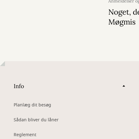
Anmeldelser og
11. juli 2026
Noget, d
Møgmis
Info
Planlæg dit besøg
Sådan bliver du låner
Reglement