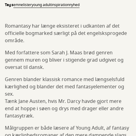
Tags
emnelister
young adult
inspiration
nyhed
Romantasy har længe eksisteret i udkanten af det
officielle bogmarked særligt på det engelsksprogede
område.
Med forfattere som Sarah J. Maas brød genren
gennem muren og bliver i stigende grad udgivet og
oversat til dansk.
Genren blander klassisk romance med længselsfuld
kærlighed og blander det med fantasyelementer og
sex.
Tænk Jane Austen, hvis Mr. Darcy havde gjort mere
end at hoppe i søen og drys med drager eller andre
fantasytræk.
Målgruppen er både læsere af Young Adult, af fantasy
og kærlighedsromaner af den mere dampende slags.