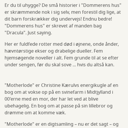
Er du til uhygge? De små historier i "Dommerens hus"
er skræmmende nok i sig selv, men forestil dig lige, at
dit barn forskrækker dig undervejs! Endnu bedre!
"Dommerens hus" er skrevet af manden bag
"Dracula". Just saying.
Her er fuldfede rotter med død i øjnene, onde ånder,
hævntørstige ekser og drabelige dueller. Fem
hjemsøgende noveller i alt. Fem grunde til at se efter
under sengen, før du skal sove ... hvis du altså kan.
"Motherlode" er Christine Kærulvs energikugle af en
bog om at vokse op på en svinefarm i Midtjylland i
00'erne med en mor, der har let ved at blive
ubehagelig. En bog om at passe på sin lillebror og
drømme om at komme væk.
"Motherlode" er en digtsamling – nu er det sagt – og