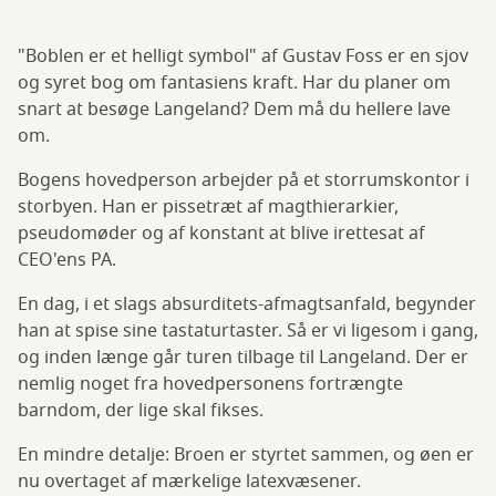
"Boblen er et helligt symbol" af Gustav Foss er en sjov
og syret bog om fantasiens kraft. Har du planer om
snart at besøge Langeland? Dem må du hellere lave
om.
Bogens hovedperson arbejder på et storrumskontor i
storbyen. Han er pissetræt af magthierarkier,
pseudomøder og af konstant at blive irettesat af
CEO'ens PA.
En dag, i et slags absurditets-afmagtsanfald, begynder
han at spise sine tastaturtaster. Så er vi ligesom i gang,
og inden længe går turen tilbage til Langeland. Der er
nemlig noget fra hovedpersonens fortrængte
barndom, der lige skal fikses.
En mindre detalje: Broen er styrtet sammen, og øen er
nu overtaget af mærkelige latexvæsener.