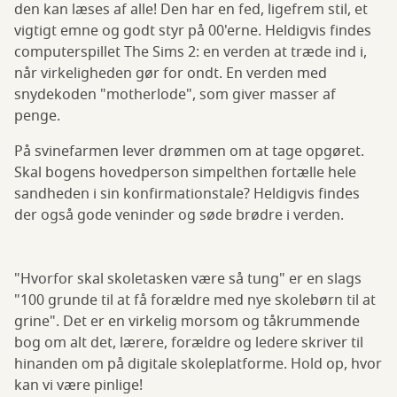
den kan læses af alle! Den har en fed, ligefrem stil, et
vigtigt emne og godt styr på 00'erne. Heldigvis findes
computerspillet The Sims 2: en verden at træde ind i,
når virkeligheden gør for ondt. En verden med
snydekoden "motherlode", som giver masser af
penge.
På svinefarmen lever drømmen om at tage opgøret.
Skal bogens hovedperson simpelthen fortælle hele
sandheden i sin konfirmationstale? Heldigvis findes
der også gode veninder og søde brødre i verden.
"Hvorfor skal skoletasken være så tung" er en slags
"100 grunde til at få forældre med nye skolebørn til at
grine". Det er en virkelig morsom og tåkrummende
bog om alt det, lærere, forældre og ledere skriver til
hinanden om på digitale skoleplatforme. Hold op, hvor
kan vi være pinlige!