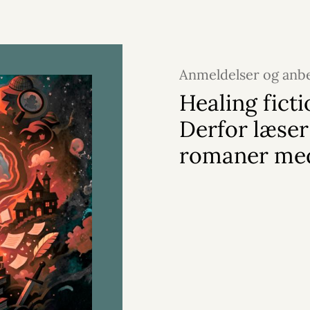
Anmeldelser og anbe
juli 2026
Healing ficti
Derfor læser
romaner me