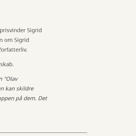
prisvinder Sigrid
en om Sigrid
orfatterliv.
rskab.
n "Olav
un kan skildre
roppen på dem. Det