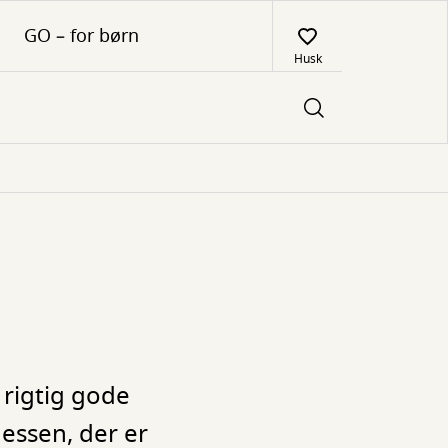
GO – for børn
Husk
 rigtig gode
Jessen, der er