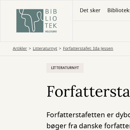
Gå
Det sker
Bibliotek
til
hovedindhold
Artikler
Litteraturnyt
Forfatterstafet: Ida Jessen
LITTERATURNYT
Forfattersta
Forfatterstafetten er dy
bøger fra danske forfatter