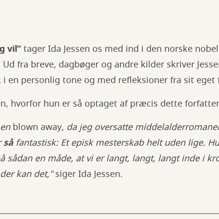
g vil”
tager Ida Jessen os med ind i den norske nobel
. Ud fra breve, dagbøger og andre kilder skriver Jess
i en personlig tone og med refleksioner fra sit eget f
en, hvorfor hun er så optaget af præcis dette forfatte
men
blown away
, da jeg oversatte middelalderromane
r
så
fantastisk: Et episk mesterskab helt uden lige. H
sådan en måde, at vi er langt, langt, langt inde i k
 der kan det,"
siger Ida Jessen.