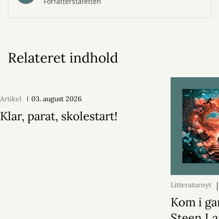
Forfatterstafetten
Relateret indhold
Artikel
03. august 2026
Klar, parat, skolestart!
Litteraturnyt
2026
Kom i ga
Steen La