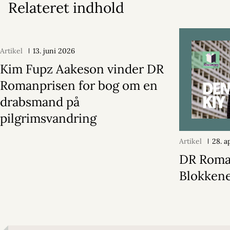
Relateret indhold
Artikel
13. juni 2026
Kim Fupz Aakeson vinder DR
Romanprisen for bog om en
drabsmand på
pilgrimsvandring
Artikel
28. a
DR Roma
Blokken