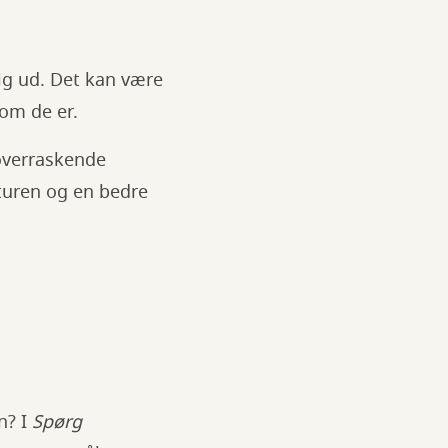
sig ud. Det kan være
 som de er.
 overraskende
aturen og en bedre
n? I
Spørg