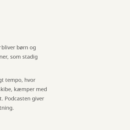
bliver børn og
ener, som stadig
igt tempo, hvor
 skibe, kæmper med
. Podcasten giver
tning.