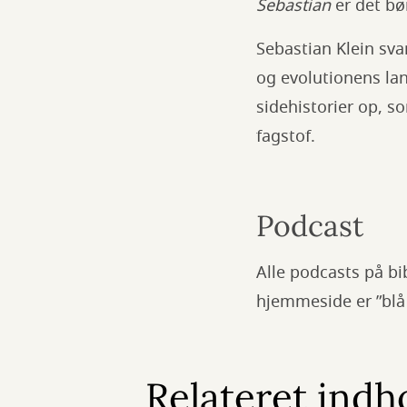
Sebastian
er det bø
Sebastian Klein svar
og evolutionens lan
sidehistorier op, s
fagstof.
Podcast
Alle podcasts på b
hjemmeside er ”blå t
Relateret indh