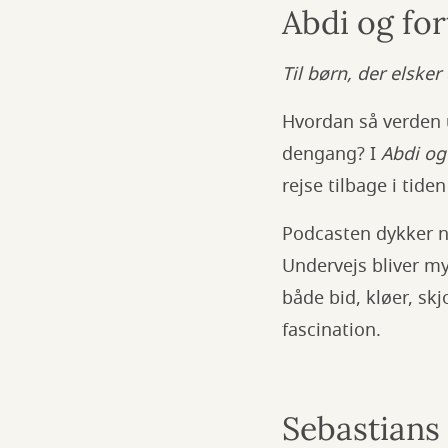
Abdi og fo
Til børn, der elske
Hvordan så verden 
dengang? I
Abdi og
rejse tilbage i tide
Podcasten dykker n
Undervejs bliver my
både bid, kløer, skj
fascination.
Sebastians 