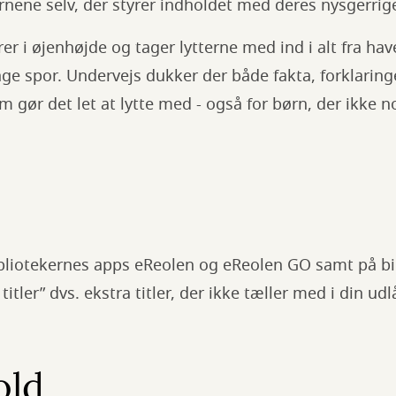
rnene selv, der styrer indholdet med deres nysgerri
er i øjenhøjde og tager lytterne med ind i alt fra ha
ge spor. Undervejs dukker der både fakta, forklaring
om gør det let at lytte med - også for børn, der ikke 
ibliotekernes apps eReolen og eReolen GO samt på bi
itler” dvs. ekstra titler, der ikke tæller med i din ud
old