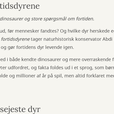
rtidsdyrene
r dinosaurer og store spørgsmål om fortiden.
ud, før mennesker fandtes? Og hvilke dyr herskede e
 fortidsdyrene
tager naturhistorisk konservator Abd
n og gør fortidens dyr levende igen.
ed i både kendte dinosaurer og mere overraskende fo
ter udfordret, og fakta foldes ud i et sprog, som børn
olde og millioner af år på spil, men altid forklaret m
sejeste dyr