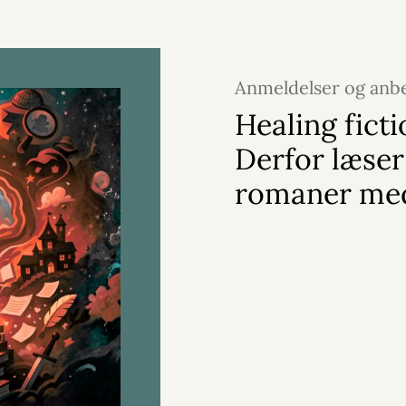
Anmeldelser og anbe
juli 2026
Healing ficti
Derfor læser
romaner me