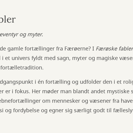
bler
 eventyr og myter.
de gamle fortællinger fra Færøerne? I
Færøske fabler
d i et univers fyldt med sagn, myter og magiske væs
fortælletradition.
udgangspunkt i én fortælling og udfolder den i et rol
r er i fokus. Her møder man blandt andet mystiske
æbnefortællinger om mennesker og væsener fra havet
si og fordybelse og egner sig særligt godt til fællesly