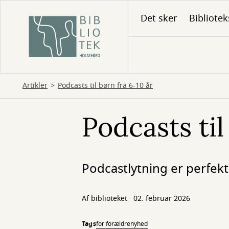
Gå
Det sker
Bibliotek
til
hovedindhold
Artikler
Podcasts til børn fra 6-10 år
Podcasts til
Podcastlytning er perfekt
Af biblioteket
02. februar 2026
Tags
for forældre
nyhed