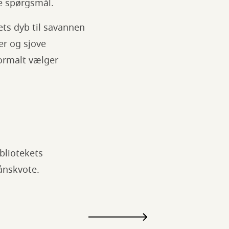
ge spørgsmål.
vets dyb til savannen
er og sjove
normalt vælger
bliotekets
lånskvote.