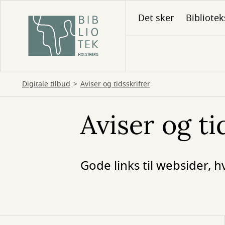
Gå
Det sker
Bibliotek
til
hovedindhold
Digitale tilbud
Aviser og tidsskrifter
Aviser og ti
Gode links til websider, h