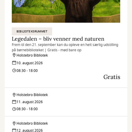
BIBLIOTEKSRUMMET
Legedalen – bliv venner med naturen
Frem til den 21. september kan du opleve en helt særlig udstilling
på børnebiblioteket | Gratis - mød bare op
Holstebro Bibliotek
10. august 2026
08:30 - 18:00
Gratis
Holstebro Bibliotek
Legedalen
11. august 2026
–
08:30 - 18:00
bliv
Holstebro Bibliotek
Legedalen
venner
12. august 2026