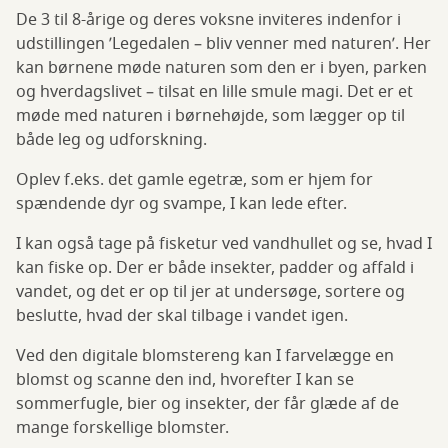
venner
De 3 til 8-årige og deres voksne inviteres indenfor i
med
udstillingen ’Legedalen – bliv venner med naturen’. Her
kan børnene møde naturen som den er i byen, parken
naturen
og hverdagslivet – tilsat en lille smule magi. Det er et
møde med naturen i børnehøjde, som lægger op til
både leg og udforskning.
Oplev f.eks. det gamle egetræ, som er hjem for
spændende dyr og svampe, I kan lede efter.
I kan også tage på fisketur ved vandhullet og se, hvad I
kan fiske op. Der er både insekter, padder og affald i
vandet, og det er op til jer at undersøge, sortere og
beslutte, hvad der skal tilbage i vandet igen.
Ved den digitale blomstereng kan I farvelægge en
blomst og scanne den ind, hvorefter I kan se
sommerfugle, bier og insekter, der får glæde af de
mange forskellige blomster.