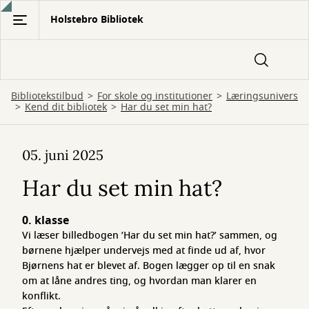
Gå
Holstebro Bibliotek
til
hovedindhold
Bibliotekstilbud
For skole og institutioner
Læringsunivers
Kend dit bibliotek
Har du set min hat?
Har
05. juni 2025
du
Har du set min hat?
set
min
0. klasse
hat?
Vi læser billedbogen ’Har du set min hat?’ sammen, og
børnene hjælper undervejs med at finde ud af, hvor
Bjørnens hat er blevet af. Bogen lægger op til en snak
om at låne andres ting, og hvordan man klarer en
konflikt.