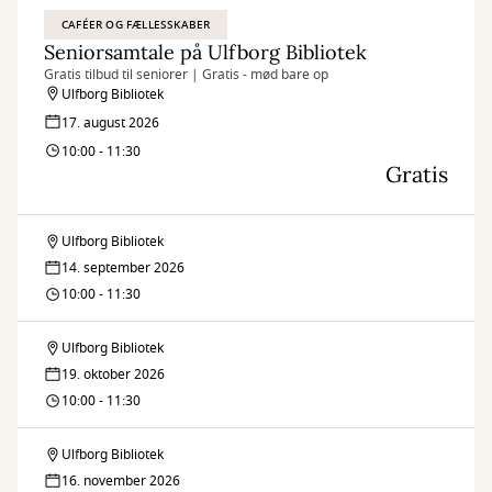
CAFÉER OG FÆLLESSKABER
Seniorsamtale på Ulfborg Bibliotek
Gratis tilbud til seniorer | Gratis - mød bare op
Ulfborg Bibliotek
17. august 2026
10:00 - 11:30
Gratis
Ulfborg Bibliotek
Seniorsamtale
14. september 2026
på
10:00 - 11:30
Ulfborg
Ulfborg Bibliotek
Seniorsamtale
Bibliotek
19. oktober 2026
på
10:00 - 11:30
Ulfborg
Ulfborg Bibliotek
Seniorsamtale
Bibliotek
16. november 2026