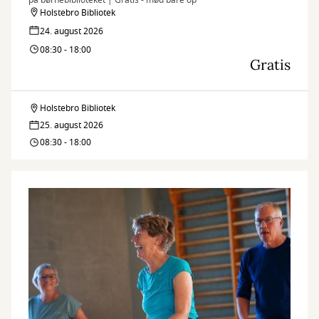
på børnebiblioteket | Gratis - mød bare op
Holstebro Bibliotek
24. august 2026
08:30 - 18:00
Gratis
Holstebro Bibliotek
Legedalen
25. august 2026
–
08:30 - 18:00
bliv
venner
med
naturen