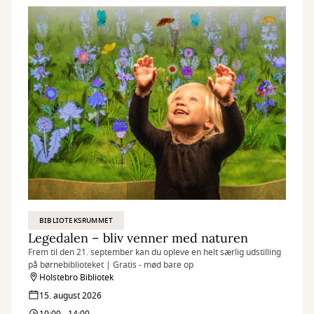
venner
med
naturen
BIBLIOTEKSRUMMET
Legedalen – bliv venner med naturen
Frem til den 21. september kan du opleve en helt særlig udstilling
på børnebiblioteket | Gratis - mød bare op
Holstebro Bibliotek
15. august 2026