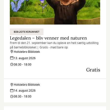
BIBLIOTEKSRUMMET
Legedalen – bliv venner med naturen
Frem til den 21. september kan du opleve en helt særlig udstilling
på børnebiblioteket | Gratis - mød bare op
Holstebro Bibliotek
13. august 2026
08:30 - 18:00
Gratis
Holstebro Bibliotek
Legedalen
14. august 2026
–
08:30 - 18:00
bliv