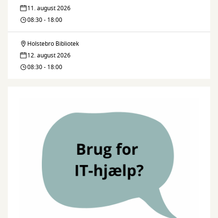
Legedalen
11. august 2026
–
08:30 - 18:00
bliv
Holstebro Bibliotek
Legedalen
venner
12. august 2026
–
08:30 - 18:00
med
bliv
naturen
venner
med
naturen